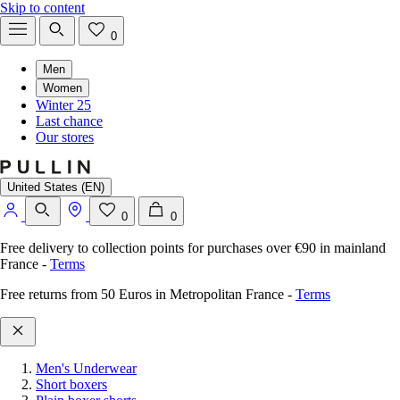
Skip to content
0
Men
Women
Winter 25
Last chance
Our stores
United States (EN)
0
0
Free delivery to collection points for purchases over €90 in mainland
France
-
Terms
Free returns from 50 Euros in Metropolitan France
-
Terms
Men's Underwear
Short boxers